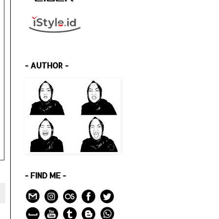
- AUTHOR -
- FIND ME -