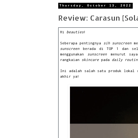
Thursday, October 13, 2022
Review: Carasun [Sol
Hi
beauties
!
Seberapa pentingnya
sih sunscreen
m
sunscreen
berada di TOP 1 dan se
menggunakan
sunscreen
menurut say
rangkaian
skincare
pada
daily routin
Ini adalah salah satu produk lokal
akhir ya!