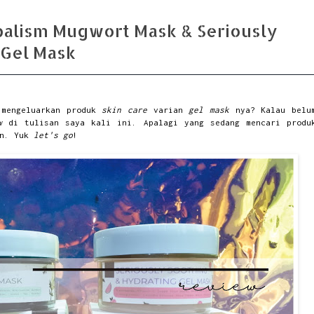
balism Mugwort Mask & Seriously
 Gel Mask
mengeluarkan produk
skin care
varian
gel mask
nya? Kalau belu
w
di tulisan saya kali ini. Apalagi yang sedang mencari produ
an. Yuk
let's go
!