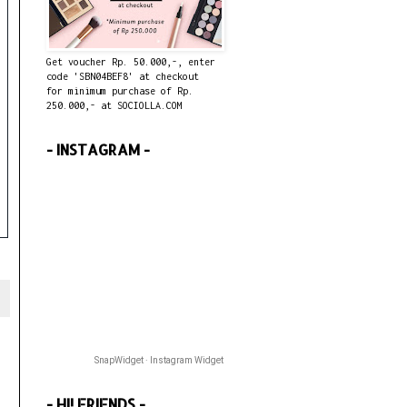
Get voucher Rp. 50.000,-, enter
code 'SBN04BEF8' at checkout
for minimum purchase of Rp.
250.000,- at SOCIOLLA.COM
- INSTAGRAM -
SnapWidget · Instagram Widget
- HI! FRIENDS -