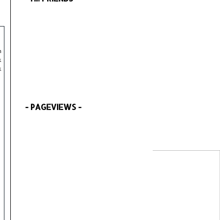
h
k
k
.
- PAGEVIEWS -