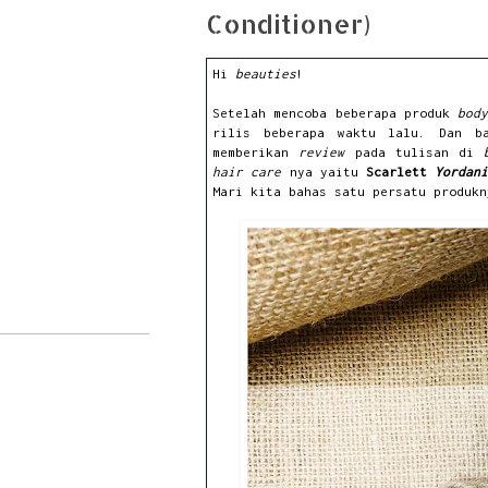
Conditioner)
Hi
beauties
!
Setelah mencoba beberapa produk
bod
rilis beberapa waktu lalu. Dan b
memberikan
review
pada tulisan di
hair care
nya yaitu
Scarlett
Yordan
Mari kita bahas satu persatu produkn