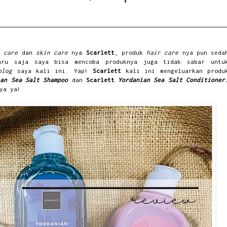
y care
dan
skin care
nya
Scarlett
, produk
hair care
nya pun seda
aru saja saya bisa mencoba produknya juga tidak sabar untu
blog
saya kali ini. Yap!
Scarlett
kali ini mengeluarkan produ
ian Sea Salt Shampoo
dan
Scarlett
Yordanian Sea Salt Conditioner
ya ya!