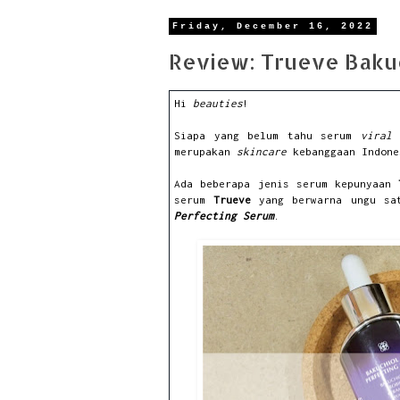
Friday, December 16, 2022
Review: Trueve Bakuc
Hi
beauties
!
Siapa yang belum tahu serum
vira
merupakan
skincare
kebanggaan Indone
Ada beberapa jenis serum kepunyaan
serum
Trueve
yang berwarna ungu sa
Perfecting Serum
.