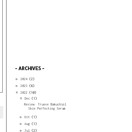
- ARCHIVES -
►
2024
(2)
►
2023
(6)
▼
2022
(10)
▼
Dec
(1)
Review: Trueve Bakuchiol
Skin Perfecting Serum
►
Oct
(1)
►
Aug
(1)
►
Jul
(2)