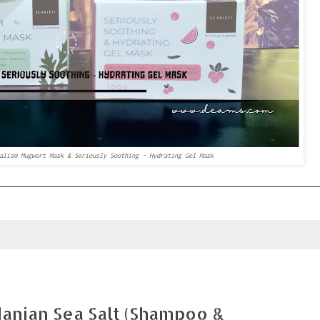
alism Mugwort Mask & Seriously Soothing - Hydrating Gel Mask
danian Sea Salt (Shampoo &