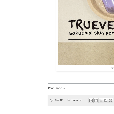
Re
Read more »
By:
Dea MS
No comments: