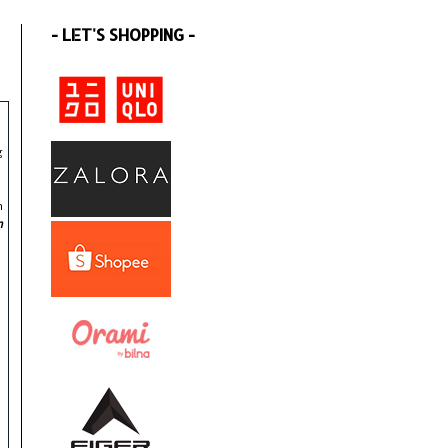
- LET'S SHOPPING -
g
h
n