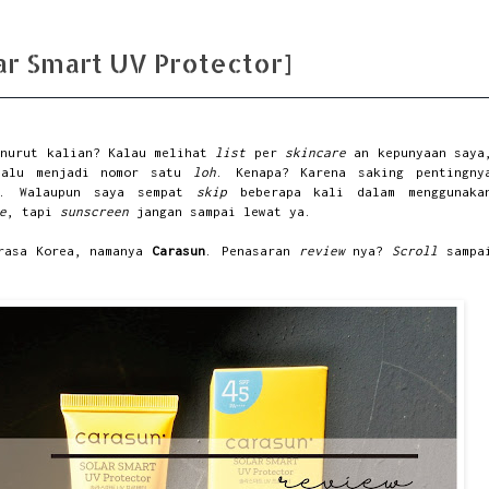
ar Smart UV Protector]
enurut kalian? Kalau melihat
list
per
skincare
an kepunyaan saya
lalu menjadi nomor satu
loh
. Kenapa? Karena saking pentingny
a. Walaupun saya sempat
skip
beberapa kali dalam menggunaka
e
, tapi
sunscreen
jangan sampai lewat ya.
 rasa Korea, namanya
Carasun
. Penasaran
review
nya?
Scroll
sampa