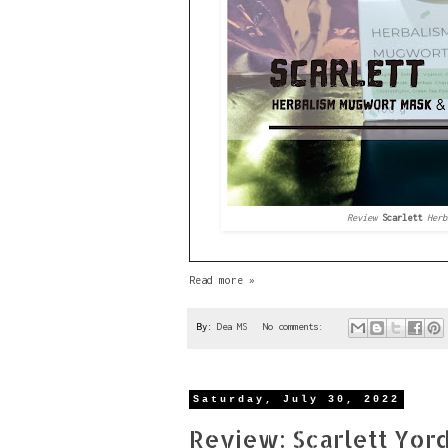
Review
Scarlett
Herb
Read more »
By:
Dea MS
No comments:
Saturday, July 30, 2022
Review: Scarlett Yor