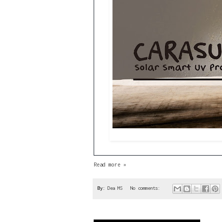
Read more »
By:
Dea MS
No comments: