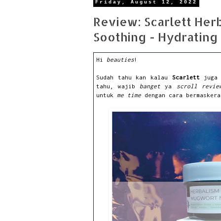
Friday, August 12, 2022
Review: Scarlett Her
Soothing - Hydrating
Hi
beauties
!
Sudah tahu kan kalau
Scarlett
juga 
tahu, wajib
banget
ya
scroll
revie
untuk
me time
dengan cara bermasker