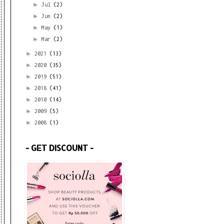
►
Jul
(2)
►
Jun
(2)
►
May
(1)
►
Mar
(2)
►
2021
(13)
►
2020
(35)
►
2019
(51)
►
2018
(41)
►
2010
(14)
►
2009
(5)
►
2008
(1)
- GET DISCOUNT -