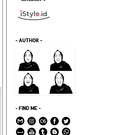
- AUTHOR -
- FIND ME -