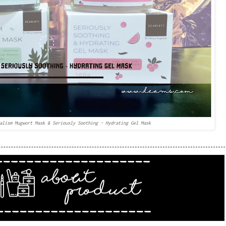
alism Mugwort Mask & Seriously Soothing - Hydrating Gel Mask