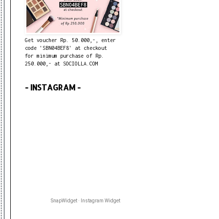
Get voucher Rp. 50.000,-, enter
code 'SBN04BEF8' at checkout
for minimum purchase of Rp.
250.000,- at SOCIOLLA.COM
- INSTAGRAM -
SnapWidget · Instagram Widget