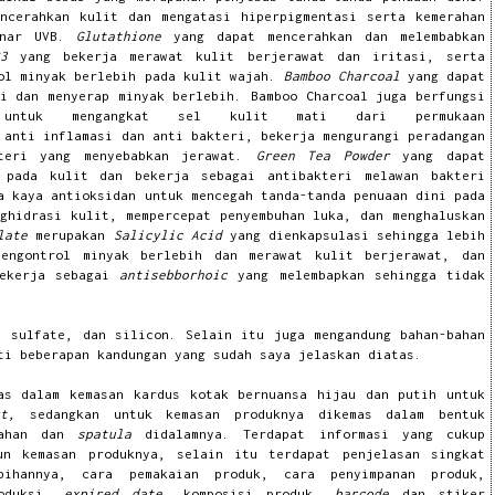
ncerahkan kulit dan mengatasi hiperpigmentasi serta kemerahan
inar UVB.
Glutathione
yang dapat mencerahkan dan melembabkan
3
yang
bekerja merawat kulit berjerawat dan iritasi, serta
rol minyak berlebih pada kulit wajah.
Bamboo Charcoal
yang dapat
i dan menyerap minyak berlebih. Bamboo Charcoal juga berfungsi
r untuk mengangkat sel kulit mati dari permukaan
t
anti inflamasi dan anti bakteri, bekerja mengurangi peradangan
kteri yang menyebabkan jerawat.
Green Tea Powder
yang dapat
 pada kulit dan bekerja sebagai antibakteri melawan bakteri
a kaya antioksidan untuk mencegah tanda-tanda penuaan dini pada
nghidrasi kulit, mempercepat penyembuhan luka, dan menghaluskan
ylate
merupakan
Salicylic Acid
yang dienkapsulasi sehingga lebih
engontrol minyak berlebih dan merawat kulit berjerawat, dan
bekerja
sebagai
antisebborhoic
yang melembapkan sehingga tidak
, sulfate, dan silicon. Selain itu juga mengandung bahan-bahan
ti beberapan kandungan yang sudah saya jelaskan diatas.
s dalam kemasan kardus kotak bernuansa hijau dan putih untuk
t,
sedangkan untuk kemasan produknya dikemas dalam bentuk
bahan dan
spatula
didalamnya. Terdapat informasi yang cukup
un kemasan produknya, selain itu terdapat penjelasan singkat
bihannya, cara pemakaian produk, cara penyimpanan produk,
roduksi,
expired date
, komposisi produk,
barcode
dan stiker