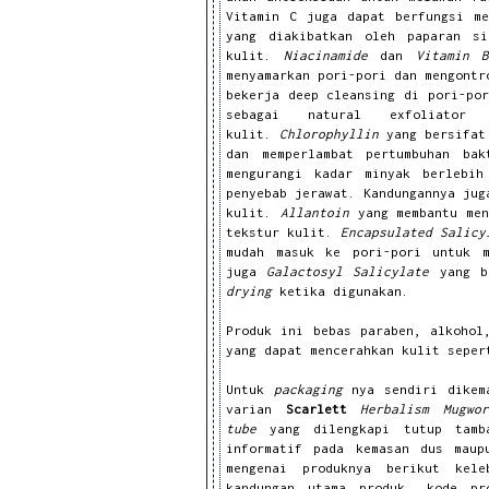
Vitamin C juga dapat berfungsi me
yang diakibatkan oleh paparan s
kulit.
Niacinamide
dan
Vitamin B
menyamarkan pori-pori dan mengont
b
ekerja deep cleansing di pori-por
sebagai natural exfoliato
kulit.
Chlorophyllin
yang bersifa
dan memperlambat pertumbuhan ba
m
engurangi kadar minyak berlebih
penyebab jerawat. Kandungannya jug
kulit.
Allantoin
yang membantu
me
tekstur kulit.
Encapsulated Salic
mudah masuk ke pori-pori untuk m
juga
Galactosyl Salicylate
yang 
drying
ketika digunakan.
Produk ini bebas paraben, alkohol
yang dapat mencerahkan kulit seper
Untuk
packaging
nya sendiri dikema
varian
Scarlett
Herbalism Mugwor
tube
yang dilengkapi tutup tam
informatif pada kemasan dus maup
mengenai produknya berikut kele
kandungan utama produk, kode p