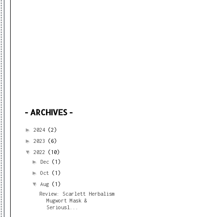
- ARCHIVES -
►
2024
(2)
►
2023
(6)
▼
2022
(10)
►
Dec
(1)
►
Oct
(1)
▼
Aug
(1)
Review: Scarlett Herbalism
Mugwort Mask &
Seriousl...