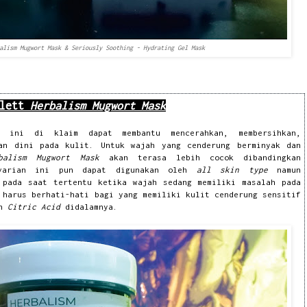
alism Mugwort Mask & Seriously Soothing - Hydrating Gel Mask
rlett
Herbalism Mugwort Mask
sk
ini di klaim dapat membantu mencerahkan, membersihkan,
aan dini pada kulit. Untuk wajah yang cenderung berminyak dan
rbalism Mugwort Mask
akan terasa lebih cocok dibandingkan
 varian ini pun dapat digunakan oleh
all skin type
namun
 pada saat tertentu ketika wajah sedang memiliki masalah pada
 harus berhati-hati bagi yang memiliki kulit cenderung sensitif
an
Citric Acid
didalamnya.