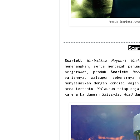
Produk
Scarlett
Herb
Sca
Scarlett
Herbalism Mugwort Ma
menenangkan, serta mencegah penu
berjerawat, produk
Scarlett
He
variannya, walaupun sebenarnya
menyesuaikan dengan kondisi wajah
area tertentu. Walaupun tetap saja
karena kandungan
Salicylic Acid
d