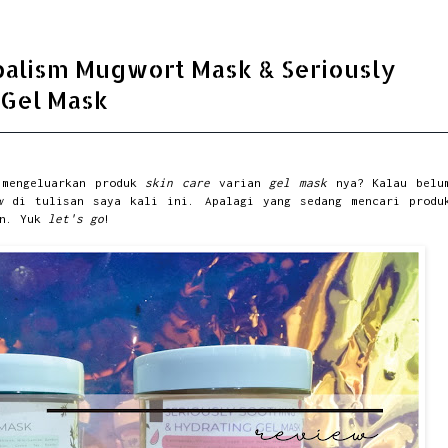
balism Mugwort Mask & Seriously
 Gel Mask
mengeluarkan produk
skin care
varian
gel mask
nya? Kalau belu
w
di tulisan saya kali ini. Apalagi yang sedang mencari produ
an. Yuk
let's go
!