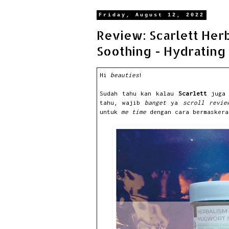
Friday, August 12, 2022
Review: Scarlett Her
Soothing - Hydrating
Hi
beauties
!
Sudah tahu kan kalau
Scarlett
juga 
tahu, wajib
banget
ya
scroll
revie
untuk
me time
dengan cara bermasker