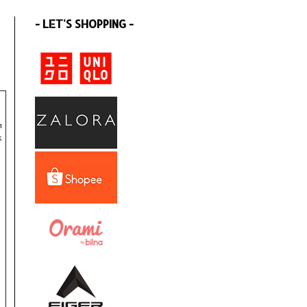
- LET'S SHOPPING -
m
k