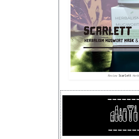
Review
Scarlett
Herb