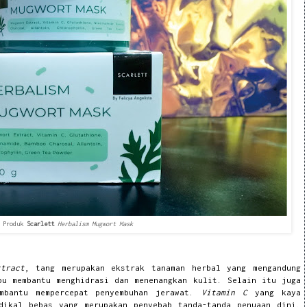
Produk
Scarlett
Herbalism Mugwort Mask
tract
, tang merupakan e
kstrak tanaman herbal yang mengandung
pu membantu menghidrasi dan menenangkan kulit. Selain itu juga
embantu mempercepat penyembuhan jerawat.
Vitamin C
yang kaya
dikal bebas yang merupakan penyebab tanda-tanda penuaan dini.