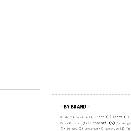
- BY BRAND -
Biore
(3)
Cosrx
(3)
B-Lab
(1)
Betadine
(1)
Purbasari
(5)
Prive Uri-cran
(1)
PyunkangY
fa
dermies
(2)
everwhite
(2)
(1)
envygreen
(1)