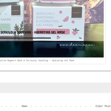
alism Mugwort Mask & Seriously Soothing - Hydrating Gel Mask
Home
Older Post