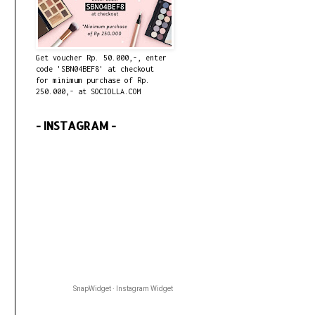
Get voucher Rp. 50.000,-, enter
code 'SBN04BEF8' at checkout
for minimum purchase of Rp.
250.000,- at SOCIOLLA.COM
- INSTAGRAM -
SnapWidget · Instagram Widget