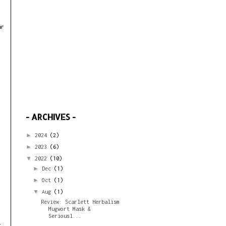
ar
- ARCHIVES -
►
2024
(2)
►
2023
(6)
▼
2022
(10)
►
Dec
(1)
►
Oct
(1)
▼
Aug
(1)
Review: Scarlett Herbalism
Mugwort Mask &
Seriousl...
i