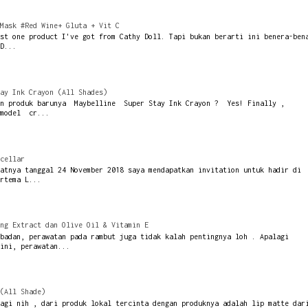
Mask #Red Wine+ Gluta + Vit C
st one product I've got from Cathy Doll. Tapi bukan berarti ini benera-ben
D...
ay Ink Crayon (All Shades)
an produk barunya Maybelline Super Stay Ink Crayon ? Yes! Finally ,
 model cr...
cellar
atnya tanggal 24 November 2018 saya mendapatkan invitation untuk hadir di
rtema L...
ng Extract dan Olive Oil & Vitamin E
badan, perawatan pada rambut juga tidak kalah pentingnya loh . Apalagi
ini, perawatan...
(All Shade)
agi nih , dari produk lokal tercinta dengan produknya adalah lip matte dar