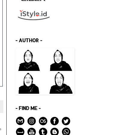
- AUTHOR -
- FIND ME -
s