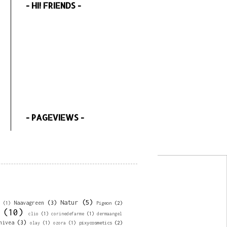
- HI! FRIENDS -
- PAGEVIEWS -
Natur
(5)
Naavagreen
(3)
Pigeon
(2)
e
(1)
(10)
clio
(1)
corinedefarme
(1)
dermaangel
nivea
(3)
pixycosmetics
(2)
olay
(1)
ozora
(1)