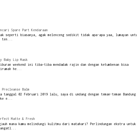
ncari Spare Part Kendaraan
ak seperti biasanya, agak melenceng sedikit tidak apa-apa yaa, lumayan unt
 ten...
y Baby Lip Mask
iburan weekend ini tiba-tiba mendadak rajin dan dengan ketumbenan bisa
irumah he...
 Precleanse Balm
a tanggal 02 Februari 2019 lalu, saya di undang dengan teman-teman Bandung
ke e...
rfect Matte & Fresh
jauh mana kamu melindungi kulitmu dari matahari? Perlindungan ekstra untuk
angatl...