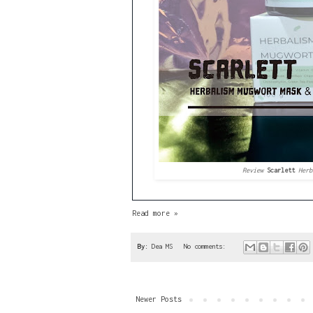
Review
Scarlett
Herb
Read more »
By:
Dea MS
No comments:
Newer Posts