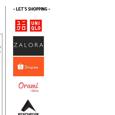
- LET'S SHOPPING -
m
k