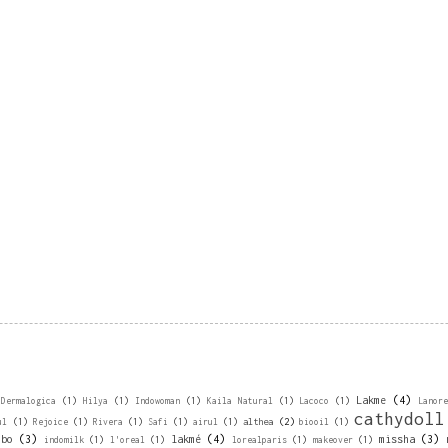
Lakme
(4)
Dermalogica
(1)
Hilya
(1)
Indowoman
(1)
Kaila Natural
(1)
Lacoco
(1)
Lanor
cathydoll
althea
(2)
ul
(1)
Rejoice
(1)
Rivera
(1)
Safi
(1)
airul
(1)
biooil
(1)
nbo
(3)
lakmé
(4)
missha
(3)
indomilk
(1)
l'oreal
(1)
lorealparis
(1)
makeover
(1)