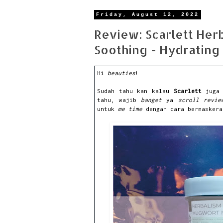
Friday, August 12, 2022
Review: Scarlett Her
Soothing - Hydrating
Hi
beauties
!
Sudah tahu kan kalau
Scarlett
juga 
tahu, wajib
banget
ya
scroll
revie
untuk
me time
dengan cara bermasker