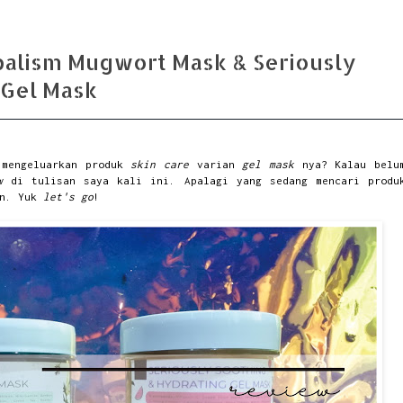
balism Mugwort Mask & Seriously
 Gel Mask
mengeluarkan produk
skin care
varian
gel mask
nya? Kalau belu
w
di tulisan saya kali ini. Apalagi yang sedang mencari produ
an. Yuk
let's go
!