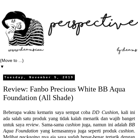
▼
Tuesday, November 5, 2019
Review: Fanbo Precious White BB Aqua
Foundation (All Shade)
Beberapa waktu kemarin saya sempat coba
DD Cushion
, kali ini
ada salah satu produk yang tidak kalah menarik dan wajib banget
untuk saya
review
. Sama-sama
cushion
juga, namun ini adalah
BB
Aqua Foundation
yang kemasannya juga seperti produk
cushion
.
Melihat
packaging
nya aja saya sudah benar-benar tertarik dengan