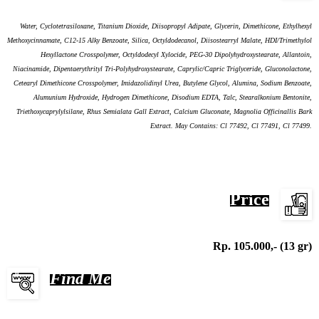
Water, Cyclotetrasiloxane, Titanium Dioxide, Diisopropyl Adipate, Glycerin, Dimethicone, Ethylhexyl
Methoxycinnamate, C12-15 Alky Benzoate, Silica, Octyldodecanol, Diisostearryl Malate, HDI/Trimethylol
Hexyllactone Crosspolymer, Octyldodecyl Xylocide, PEG-30 Dipolyhydroxystearate, Allantoin,
Niacinamide, Dipentaerythrityl Tri-Polyhydroxystearate, Caprylic/Capric Triglyceride, Gluconolactone,
Cetearyl Dimethicone Crosspolymer, Imidazolidinyl Urea, Butylene Glycol, Alumina, Sodium Benzoate,
Alumunium Hydroxide, Hydrogen Dimethicone, Disodium EDTA, Talc, Stearalkonium Bentonite,
Triethoxycaprylylsilane, Rhus Semialata Gall Extract, Calcium Gluconate, Magnolia Officinallis Bark
Extract. May Contains: Cl 77492, Cl 77491, Cl 77499.
Price
Rp. 105.000,- (13 gr)
Find Me