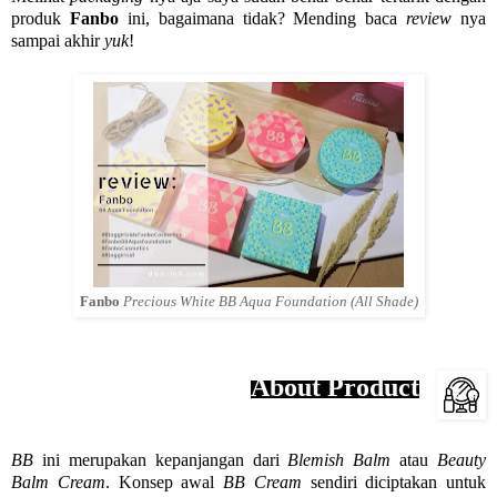
produk
Fanbo
ini, bagaimana tidak? Mending baca
review
nya
sampai akhir
yuk
!
Fanbo
Precious White BB Aqua Foundation (All Shade)
About Product
BB
ini merupakan kepanjangan dari
Blemish Balm
atau
Beauty
Balm Cream
. Konsep awal
BB Cream
sendiri diciptakan untuk