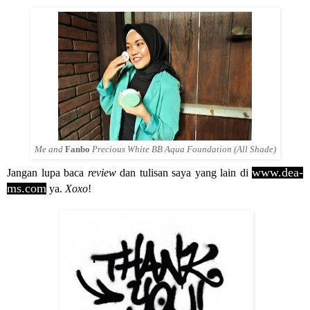
Me and
Fanbo
Precious White BB Aqua Foundation (All Shade)
www.dea-
Jangan lupa baca
review
dan tulisan saya yang lain di
ms.com
ya.
Xoxo
!