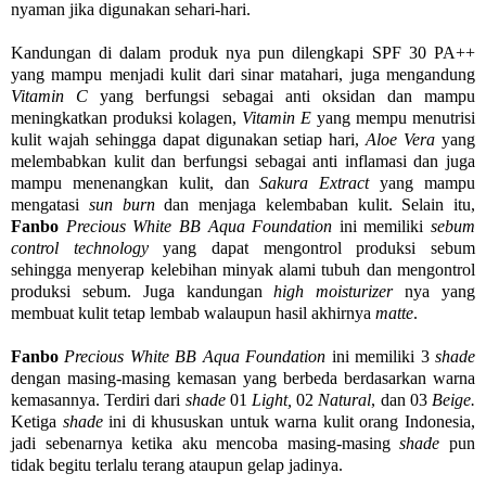
nyaman jika digunakan sehari-hari.
Kandungan di dalam produk nya pun dilengkapi SPF 30 PA++
yang mampu menjadi kulit dari sinar matahari, juga mengandung
Vitamin C
yang berfungsi sebagai anti oksidan dan mampu
meningkatkan produksi kolagen,
Vitamin E
yang mempu menutrisi
kulit wajah sehingga dapat digunakan setiap hari,
Aloe Vera
yang
melembabkan kulit dan berfungsi sebagai anti inflamasi dan juga
mampu menenangkan kulit, dan
Sakura Extract
yang mampu
mengatasi
sun burn
dan menjaga kelembaban kulit
. Selain itu,
Fanbo
Precious White BB Aqua Foundation
ini memiliki
sebum
control technology
yang dapat mengontrol produksi sebum
sehingga
menyerap kelebihan minyak alami tubuh dan mengontrol
produksi sebum. Juga kandungan
high moisturizer
nya yang
membuat kulit tetap lembab walaupun hasil akhirnya
matte
.
Fanbo
Precious White BB Aqua Foundation
ini memiliki 3
shade
dengan masing-masing kemasan yang berbeda berdasarkan warna
kemasannya. Terdiri dari
shade
01
Light,
02
Natural
, dan 03
Beige.
Ketiga
shade
ini di khususkan untuk warna kulit orang Indonesia,
jadi sebenarnya ketika aku mencoba masing-masing
shade
pun
tidak begitu terlalu terang ataupun gelap jadinya.