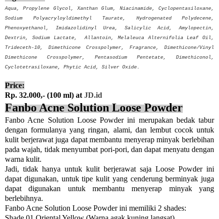
Aqua, Propylene Glycol, Xanthan Glum, Niacinamide, Cyclopentasiloxane,
Sodium Polyacryloyldimethyl Taurate, Hydrogenated Polydecene,
Phenoxyethanol, Imidazolidinyl Urea, Salicylic Acid, Amylopectin,
Dextrin, Sodium Lactate, Allantoin, Melaleuca Alternifolia Leaf Oil,
Trideceth-10, Dimethicone Crosspolymer, Fragrance, Dimethicone/Vinyl
Dimethicone Crosspolymer, Pentasodium Pentetate, Dimethiconol,
Cyclotetrasiloxane, Phytic Acid, Silver Oxide.
Price:
Rp. 32.000,- (100 ml) at
JD.id
Fanbo Acne Solution Loose Powder
Fanbo Acne Solution Loose Powder ini merupakan bedak tabur
dengan formulanya yang ringan, alami, dan lembut cocok untuk
kulit berjerawat juga dapat membantu menyerap minyak berlebihan
pada wajah, tidak menyumbat pori-pori, dan dapat menyatu dengan
warna kulit.
Jadi, tidak hanya untuk kulit berjerawat saja Loose Powder ini
dapat digunakan, untuk tipe kulit yang cenderung berminyak juga
dapat digunakan untuk membantu menyerap minyak yang
berlebihnya.
Fanbo Acne Solution Loose Powder ini memiliki 2 shades:
Shade 01 Oriental Yellow (Warna agak kuning langsat)