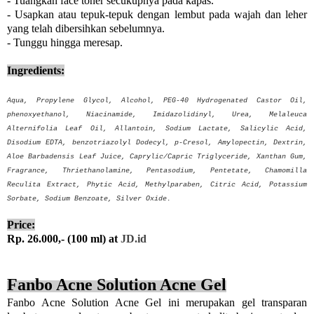
- Tuangkan face toner secukupnya pada kapas.
- Usapkan atau tepuk-tepuk dengan lembut pada wajah dan leher
yang telah dibersihkan sebelumnya.
- Tunggu hingga meresap.
Ingredients:
Aqua, Propylene Glycol, Alcohol, PEG-40 Hydrogenated Castor Oil,
phenoxyethanol, Niacinamide, Imidazolidinyl, Urea, Melaleuca
Alternifolia Leaf Oil, Allantoin, Sodium Lactate, Salicylic Acid,
Disodium EDTA, benzotriazolyl Dodecyl, p-Cresol, Amylopectin, Dextrin,
Aloe Barbadensis Leaf Juice, Caprylic/Capric Triglyceride, Xanthan Gum,
Fragrance, Thriethanolamine, Pentasodium, Pentetate, Chamomilla
Reculita Extract, Phytic Acid, Methylparaben, Citric Acid, Potassium
Sorbate, Sodium Benzoate, Silver Oxide.
Price:
Rp. 26.000,- (100 ml) at
JD.id
Fanbo Acne Solution Acne Gel
Fanbo Acne Solution Acne Gel ini merupakan gel transparan