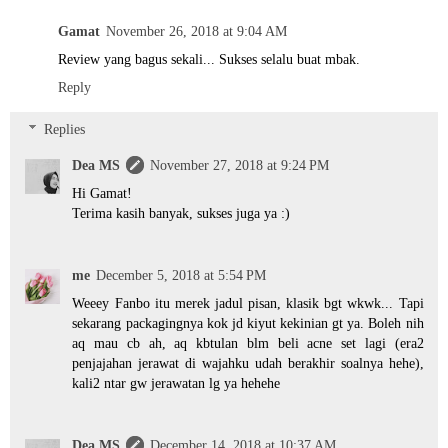
Gamat
November 26, 2018 at 9:04 AM
Review yang bagus sekali... Sukses selalu buat mbak.
Reply
Replies
Dea MS
November 27, 2018 at 9:24 PM
Hi Gamat!
Terima kasih banyak, sukses juga ya :)
me
December 5, 2018 at 5:54 PM
Weeey Fanbo itu merek jadul pisan, klasik bgt wkwk... Tapi
sekarang packagingnya kok jd kiyut kekinian gt ya. Boleh nih
aq mau cb ah, aq kbtulan blm beli acne set lagi (era2
penjajahan jerawat di wajahku udah berakhir soalnya hehe),
kali2 ntar gw jerawatan lg ya hehehe
Dea MS
December 14, 2018 at 10:37 AM