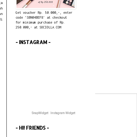
ga
ah
Get voucher Rp. 50.000,-, enter
an
code 'SBN04BEF8' at checkout
di
for minimum purchase of Rp.
250.000,- at SOCIOLLA.COM
- INSTAGRAM -
SnapWidget · Instagram Widget
- HI! FRIENDS -