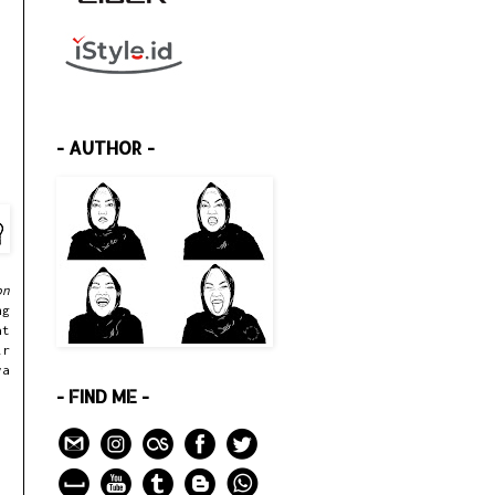
- AUTHOR -
on
ng
at
ir
ya
- FIND ME -