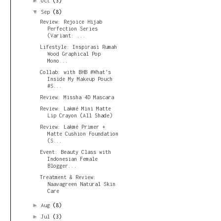
►
Oct
(3)
▼
Sep
(8)
Review: Rejoice Hijab
Perfection Series
(Variant: ...
Lifestyle: Inspirasi Rumah
Wood Graphical Pop
Mono...
Collab: with BHB #What’s
Inside My Makeup Pouch
#S...
Review: Missha 4D Mascara
Review: Lakmé Mini Matte
Lip Crayon (All Shade)
Review: Lakmé Primer +
Matte Cushion Foundation
(S...
Event: Beauty Class with
Indonesian Female
Blogger...
Treatment & Review:
Naavagreen Natural Skin
Care
►
Aug
(8)
►
Jul
(3)