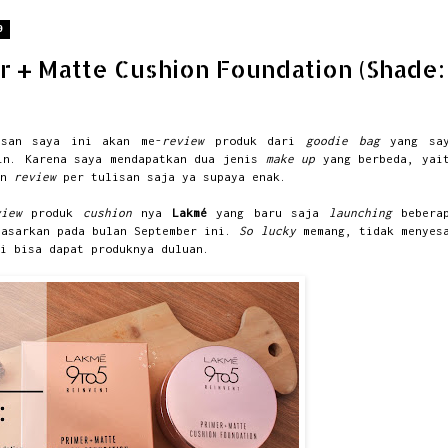
9
 + Matte Cushion Foundation (Shade:
isan saya ini akan me-
review
produk dari
goodie bag
yang sa
in. Karena saya mendapatkan dua jenis
make up
yang berbeda, yai
an
review
per tulisan saja ya supaya enak.
view
produk
cushion
nya
Lakmé
yang baru saja
launching
bebera
pasarkan pada bulan September ini.
So lucky
memang, tidak menyes
i bisa dapat produknya duluan.