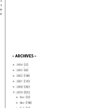
li
ri
an
us
- ARCHIVES -
►
2024
(2)
►
2023
(6)
►
2022
(10)
►
2021
(13)
►
2020
(35)
▼
2019
(51)
►
Dec
(2)
►
Nov
(10)