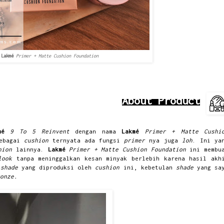
Lakmé
Primer + Matte Cushion Foundation
About Product
kmé
9 To 5 Reinvent
dengan nama
Lakmé
Primer + Matte Cushi
sebagai
cushion
ternyata ada fungsi
primer
nya juga
loh
. Ini ya
hion
lainnya.
Lakmé
Primer + Matte Cushion Foundation
ini membu
 look
tanpa meninggalkan kesan minyak berlebih karena hasil akh
5
shade
yang diproduksi oleh
cushion
ini, kebetulan
shade
yang sa
onze.