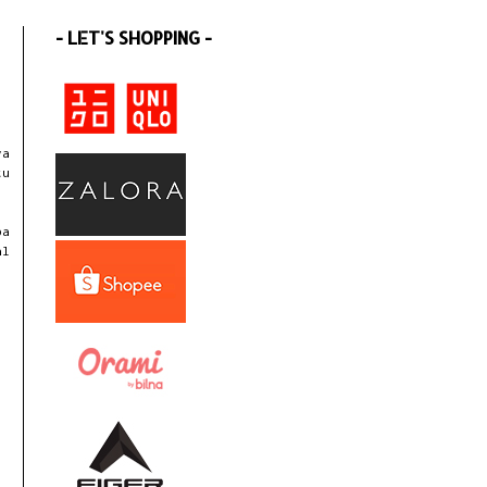
- LET'S SHOPPING -
ya
tu
pa
al