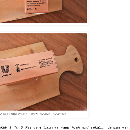
an Dus
Lakmé
Primer + Matte Cushion Foundation
akmé
9 To 5 Reinvent
lainnya yang
high end
sekali, dengan war