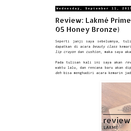
Wednesday, September 11, 201
Review: Lakmé Primer
05 Honey Bronze)
Seperti janji saya sebelumnya, tul
dapatkan di acara
beauty class
kemar
lip crayon
dan
cushion
, maka saya ak
Pada tulisan kali ini saya akan
re
waktu lalu, dan rencana baru akan di
deh
bisa menghadiri acara kemarin jad