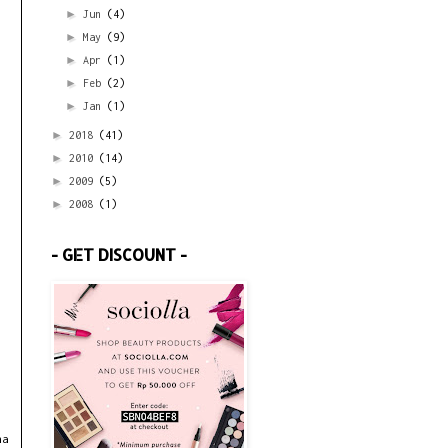
►
Jun
(4)
►
May
(9)
►
Apr
(1)
►
Feb
(2)
►
Jan
(1)
►
2018
(41)
►
2010
(14)
►
2009
(5)
►
2008
(1)
- GET DISCOUNT -
na