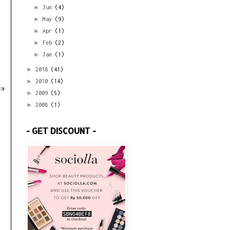
►
Jun
(4)
►
May
(9)
►
Apr
(1)
►
Feb
(2)
►
Jan
(1)
►
2018
(41)
►
2010
(14)
ya
►
2009
(5)
►
2008
(1)
- GET DISCOUNT -