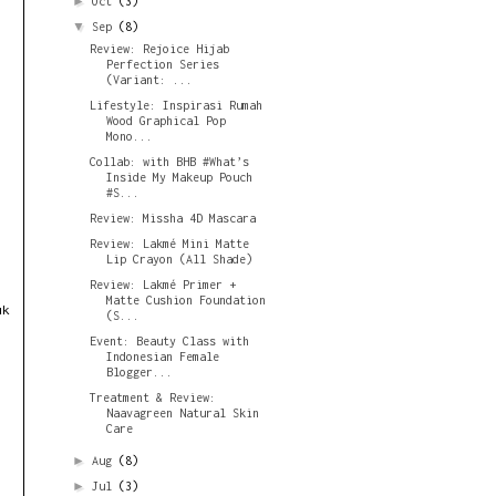
►
Oct
(3)
▼
Sep
(8)
Review: Rejoice Hijab
Perfection Series
(Variant: ...
Lifestyle: Inspirasi Rumah
Wood Graphical Pop
Mono...
Collab: with BHB #What’s
Inside My Makeup Pouch
#S...
Review: Missha 4D Mascara
Review: Lakmé Mini Matte
Lip Crayon (All Shade)
Review: Lakmé Primer +
Matte Cushion Foundation
uk
(S...
Event: Beauty Class with
Indonesian Female
Blogger...
Treatment & Review:
Naavagreen Natural Skin
Care
►
Aug
(8)
►
Jul
(3)