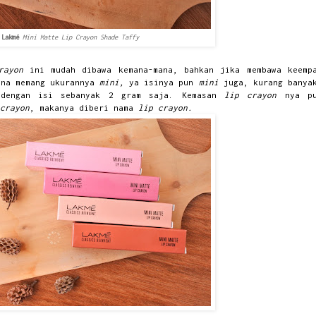
Lakmé
Mini Matte Lip Crayon Shade Taffy
crayon
ini mudah dibawa kemana-mana, bahkan jika membawa keemp
ena memang ukurannya
mini,
ya isinya pun
mini
juga, kurang banya
 dengan isi sebanyak 2 gram saja. Kemasan
lip crayon
nya p
crayon
, makanya diberi nama
lip crayon.