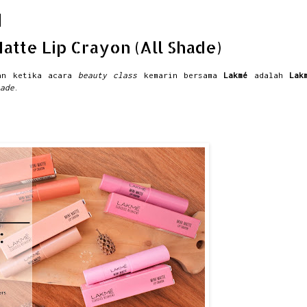
atte Lip Crayon (All Shade)
kan ketika acara
beauty class
kemarin bersama
Lakmé
adalah
Lak
ade
.