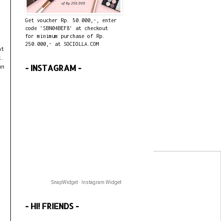
Get voucher Rp. 50.000,-, enter
code 'SBN04BEF8' at checkout
for minimum purchase of Rp.
250.000,- at SOCIOLLA.COM
at
k.
- INSTAGRAM -
un
SnapWidget · Instagram Widget
- HI! FRIENDS -