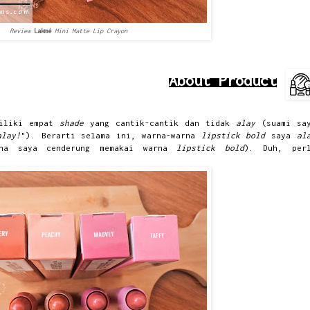
Review
Lakmé
Mini Matte Lip Crayon
About Product
iliki empat
shade
yang cantik-cantik dan tidak
alay
(suami sa
alay!
"). Berarti selama ini, warna-warna
lipstick bold
saya
al
ena saya cenderung memakai warna
lipstick bold
). Duh, per