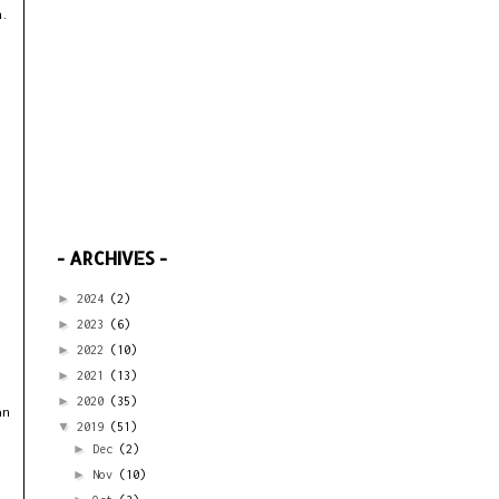
n.
- ARCHIVES -
►
2024
(2)
►
2023
(6)
►
2022
(10)
►
2021
(13)
►
2020
(35)
an
▼
2019
(51)
►
Dec
(2)
►
Nov
(10)