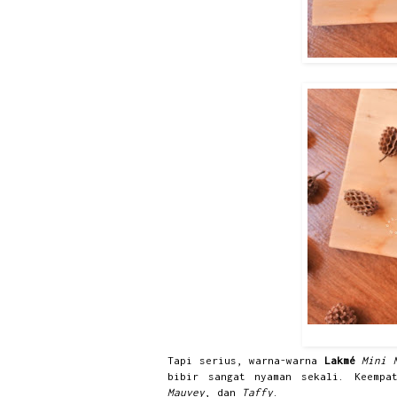
Tapi serius, warna-warna
Lakmé
Mini 
bibir sangat nyaman sekali. Keemp
Mauvey
, dan
Taffy
.