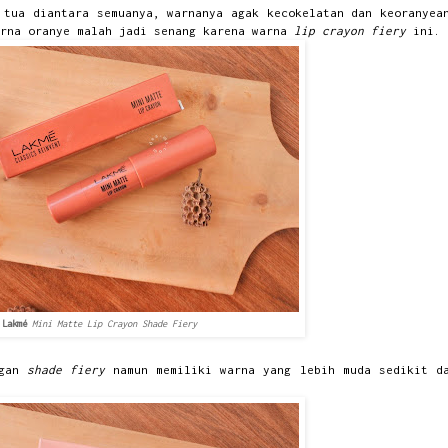
 tua diantara semuanya, warnanya agak kecokelatan dan keoranyea
arna oranye malah jadi senang karena warna
lip crayon fiery
ini.
Lakmé
Mini Matte Lip Crayon Shade Fiery
ngan
shade fiery
namun memiliki warna yang lebih muda sedikit d