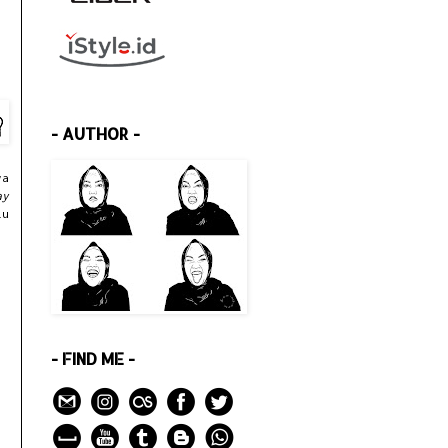
- AUTHOR -
ya
ay
lu
- FIND ME -