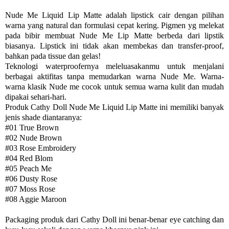
Nude Me Liquid Lip Matte adalah lipstick cair dengan pilihan
warna yang natural dan formulasi cepat kering. Pigmen yg melekat
pada bibir membuat Nude Me Lip Matte berbeda dari lipstik
biasanya. Lipstick ini tidak akan membekas dan transfer-proof,
bahkan pada tissue dan gelas!
Teknologi waterproofernya meleluasakanmu untuk menjalani
berbagai aktifitas tanpa memudarkan warna Nude Me. Warna-
warna klasik Nude me cocok untuk semua warna kulit dan mudah
dipakai sehari-hari.
Produk Cathy Doll Nude Me Liquid Lip Matte ini memiliki banyak
jenis shade diantaranya:
#01 True Brown
#02 Nude Brown
#03
Rose Embroidery
#04
Red Blom
#05
Peach Me
#06
Dusty Rose
#07
Moss Rose
#08
Aggie Maroon
Packaging produk dari Cathy Doll ini benar-benar eye catching dan