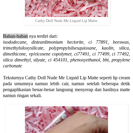
Cathy Doll Nude Me Liquid Lip Matte
Bahan-bahan
nya terdiri dari:
isododecane, disteardimonium hectorite, ci 77891, beeswax,
trimethylsiloxysilicate, polypropylsilsesquioxane, kaolin, silica,
dimethicone, vp/eicosene copolymer, ci77491, ci 77499, ci 77492,
silica dimethyl, silyate, ci 454101, phenoxyethanol, bht, propylene
carbonate
Teksturnya Cathy Doll Nude Me Liquid Lip Matte seperti lip cream
pada umumnya namun lebih cair, namun setelah beberapa detik
pengaplikasian benar-benar langsung menyerap dan hasilnya matte
namun ringan sekali.