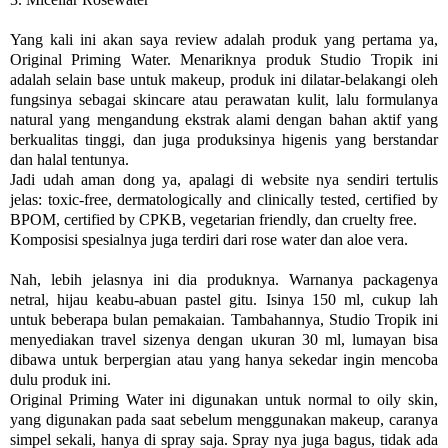
Yang kali ini akan saya review adalah produk yang pertama ya,
Original Priming Water. Menariknya produk Studio Tropik ini
adalah selain base untuk makeup, produk ini dilatar-belakangi oleh
fungsinya sebagai skincare atau perawatan kulit, lalu formulanya
natural yang mengandung ekstrak alami dengan bahan aktif yang
berkualitas tinggi, dan juga produksinya higenis yang berstandar
dan halal tentunya.
Jadi udah aman dong ya, apalagi di website nya sendiri tertulis
jelas: toxic-free, dermatologically and clinically tested, certified by
BPOM, certified by CPKB, vegetarian friendly, dan cruelty free.
Komposisi spesialnya juga terdiri dari rose water dan aloe vera.
Nah, lebih jelasnya ini dia produknya. Warnanya packagenya
netral, hijau keabu-abuan pastel gitu. Isinya 150 ml, cukup lah
untuk beberapa bulan pemakaian. Tambahannya, Studio Tropik ini
menyediakan travel sizenya dengan ukuran 30 ml, lumayan bisa
dibawa untuk berpergian atau yang hanya sekedar ingin mencoba
dulu produk ini.
Original Priming Water ini digunakan untuk normal to oily skin,
yang digunakan pada saat sebelum menggunakan makeup, caranya
simpel sekali, hanya di spray saja. Spray nya juga bagus, tidak ada