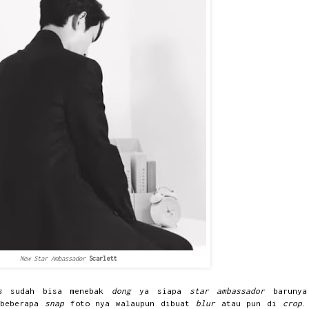
New Star Ambassador
Scarlett
s
sudah bisa menebak
dong
ya siapa
star ambassador
barunya
 beberapa
snap
foto nya walaupun dibuat
blur
atau pun di
crop
.