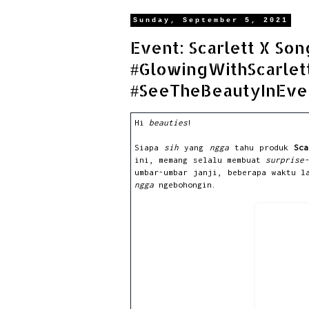
Sunday, September 5, 2021
Event: Scarlett X So
#GlowingWithScarlett
#SeeTheBeautyInEve
Hi
beauties
!
Siapa
sih
yang
ngga
tahu produk
Sca
ini, memang selalu
membuat
surprise
umbar-umbar janji, beberapa waktu 
ngga
ngebohongin.