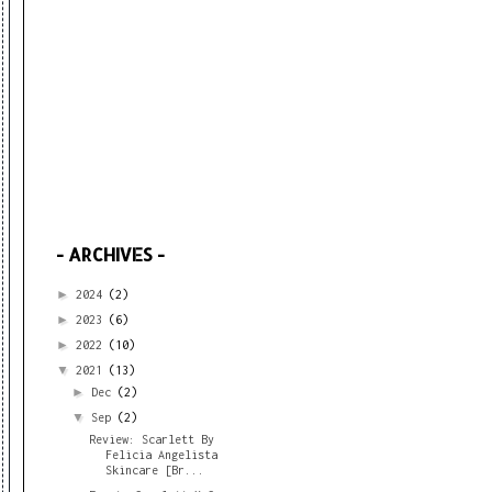
- ARCHIVES -
►
2024
(2)
►
2023
(6)
►
2022
(10)
▼
2021
(13)
►
Dec
(2)
▼
Sep
(2)
Review: Scarlett By
Felicia Angelista
Skincare [Br...