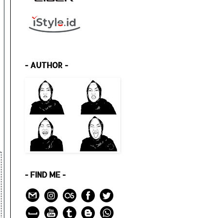
- AUTHOR -
- FIND ME -