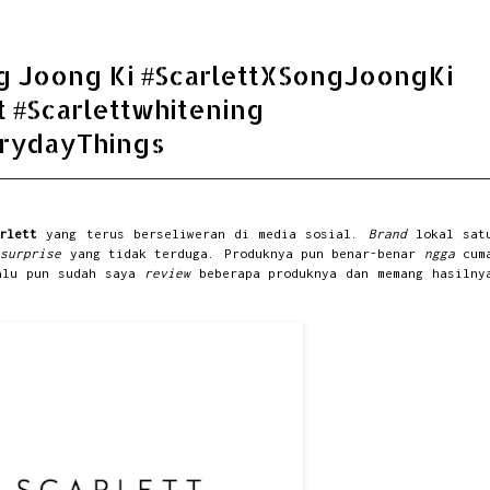
ng Joong Ki #ScarlettXSongJoongKi
 #Scarlettwhitening
rydayThings
rlett
yang terus berseliweran di media sosial.
Brand
lokal sat
-surprise
yang tidak terduga. Produknya pun benar-benar
ngga
cum
lalu pun sudah saya
review
beberapa produknya dan memang hasilny