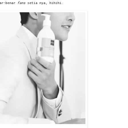
nar-benar
fans
setia nya, hihihi.