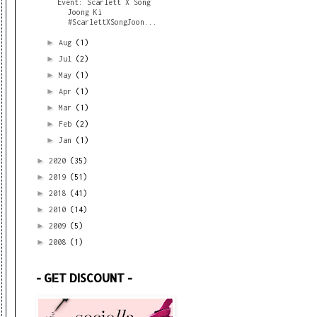
Event: Scarlett X Song
Joong Ki
#ScarlettXSongJoon...
►
Aug
(1)
►
Jul
(2)
►
May
(1)
►
Apr
(1)
►
Mar
(1)
►
Feb
(2)
►
Jan
(1)
►
2020
(35)
►
2019
(51)
►
2018
(41)
►
2010
(14)
►
2009
(5)
►
2008
(1)
- GET DISCOUNT -