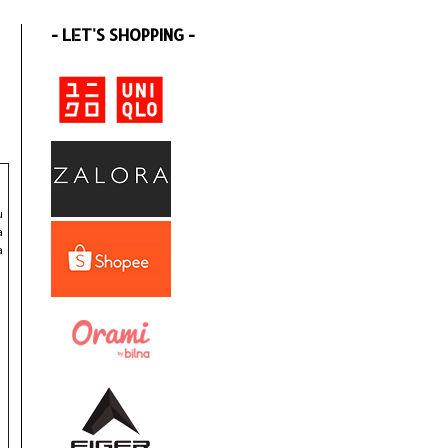
- LET'S SHOPPING -
u
a
a